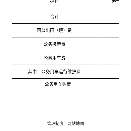
项目
第一季度
合计
0.14
因公出国（境）费
0
公务接待费
0.14
公务用车费
0
其中：公务用车运行维护费
公务用车购置
管理制度
网站地图