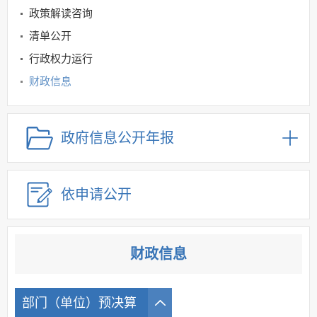
政策解读咨询
清单公开
行政权力运行
财政信息
惠民惠农补贴领域
公共资源交易领域
政府信息公开年报
金融领域
规划信息
依申请公开
建议提案办理
公务员及事业单位招录
应急管理
财政信息
回应关切
监督保障
部门（单位）预决算
其他法定信息