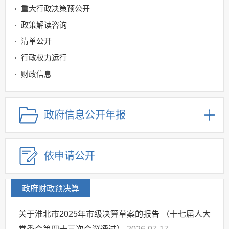
重大行政决策预公开
政策解读咨询
清单公开
行政权力运行
财政信息
惠民惠农补贴领域
公共资源交易领域
政府信息公开年报
金融领域
规划信息
依申请公开
建议提案办理
公务员及事业单位招录
应急管理
政府财政预决算
回应关切
关于淮北市2025年市级决算草案的报告 （十七届人大
监督保障