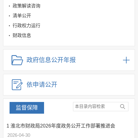
政策解读咨询
清单公开
行政权力运行
财政信息
惠民惠农补贴领域
公共资源交易领域
政府信息公开年报
金融领域
规划信息
依申请公开
建议提案办理
公务员及事业单位招录
应急管理
监督保障
回应关切
监督保障
1
淮北市财政局2026年度政务公开工作部署推进会
其他法定信息
2026-04-30