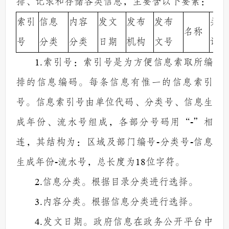
排、记录和存储各类信息，主要含以下要素：
索引
信息
内容
发文
发布
发布
关
名称
号
分类
分类
日期
机构
文号
词
1.
索引号：索引号是为方便信息索取所编
排的信息编码。每条信息有惟一的信息索引
号。信息索引号由单位代码、分类号、信息生
成年份、流水号组成，各部分号码用
“
-
”
相
连，其结构为：区域及部门编号
-
分类号
-
信息
生成年份
-
流水号，总长度为
18
位字符。
2.
信息分类。根据目录分类进行选择。
3.
内容分类。根据信息分类进行选择。
4.
发文日期。政府信息在政务公开平台中