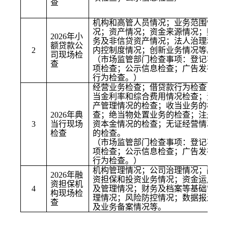
查
机构和高管人员情况；业务范围情
况；资产情况；资金来源情况；财
202
6
年小
务及非信贷资产情况；法人治理和
额贷款公
2
内控制度情况；创新业务情况等。
司现场检
（市场监管部门检查事项：
登记事
查
项检查；公示信息检查
；广告发布
行为检查。）
经营业务检查；借贷款行为检查；
当金利率和综合费用情况检查；资
产管理情况的检查；收当业务的检
202
6
年典
查；绝当物处置业务的检查；注册
3
当
行现场
资本金情况的检查；无证经营情况
检查
的检查。
（市场监管部门检查事项：
登记事
项检查；公示信息检查
；广告发布
行为检查。）
机构管理情况；公司治理情况；融
202
6
年融
资担保和投资业务情况；资金运用
资担保机
4
及管理情况；财务及档案等基础管
构现场检
理情况；风险防控情况
；数据报送
查
及业务备案情况
等。