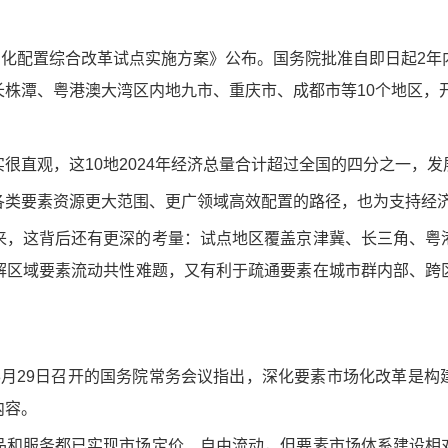
场化配置综合改革试点实施方案》公布。国务院批准自即日起2
长株潭、粤港澳大湾区内地九市、重庆市、成都市等10个地区，
很直观，这10地2024年经济总量合计超过全国的四分之一，
各类要素资源更大范围、更广领域高效配置的路径，也为支持经
来，这背后还有更深的考量：试点地区覆盖京津冀、长三角、粤
解区域要素流动共性难题，又有利于疏通要素在城市群内部、跨
。
8月29日召开的国务院常务会议指出，深化要素市场化改革是构
内容。
品和服务都已实现市场定价、自由流动，但要素市场体系建设相